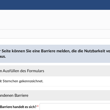
Hauptnavigation
Hauptinhalt
Fußzeile
den
r Seite können Sie eine Barriere melden, die die Nutzbarkeit vo
aus.
 Ausfüllen des Formulars
mit Sternchen gekennzeichnet.
ält Pflichtfelder.
undenen Barriere
arriere handelt es sich?
*