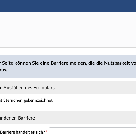
Hauptnavigation
Hauptinhalt
Fußzeile
den
r Seite können Sie eine Barriere melden, die die Nutzbarkeit vo
aus.
 Ausfüllen des Formulars
mit Sternchen gekennzeichnet.
ält Pflichtfelder.
undenen Barriere
arriere handelt es sich?
*