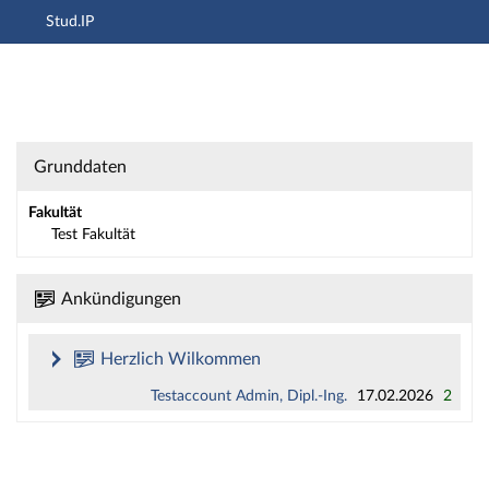
Stud.IP
Hauptnavigation
Zweite Navigationsebene
Dritte Navigationsebene
Hauptinhalt
Fußzeile
Einrichtung: Test Einrichtung UHZ - Kurzinfo
Grunddaten
Fakultät
Test Fakultät
Ankündigungen
Herzlich Wilkommen
Testaccount Admin, Dipl.-Ing.
17.02.2026
2